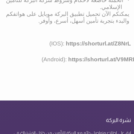
·
الحملة خاضعة لأحكام وشروط شركة البركة للتأمين
الإسلامي.
يمكنكم الآن تحميل تطبيق البركة موبايل على هواتفكم
والبدء بتجربة تأمين أسهل، أسرع، وأوفر.
(IOS):
https://shorturl.at/Z8NrL
(Android):
https://shorturl.at/V9MR
نشرة البركة
ابق على اطلاع وتواصل دائم مع البركة للتأمين من خلال الإشتراك في