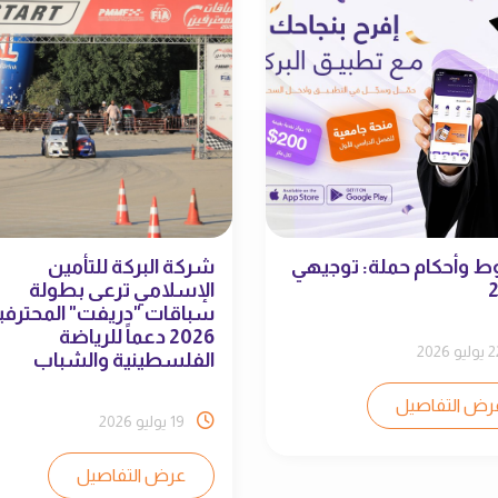
 وأحكام حملة: توجيهي
شركة البركة للتأمين
الإسلامي ترعى بطولة
سباقات "دريفت" المحترفي
2026 دعماً للرياضة
ليو 2026
الفلسطينية والشباب
رض التفاصيل
19 يوليو 2026
عرض التفاصيل