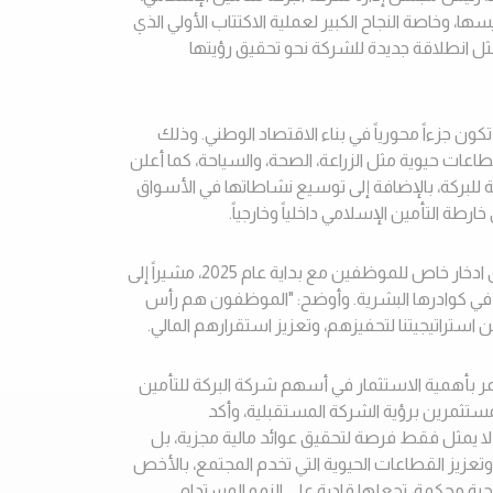
ا، وخاصة النجاح الكبير لعملية الاكتتاب الأولي الذي
ل انطلاقة جديدة للشركة نحو تحقيق رؤيتها
ن جزءاً محورياً في بناء الاقتصاد الوطني. وذلك
اعات حيوية مثل الزراعة، الصحة، والسياحة،
كما أعلن
 للبركة، بالإضافة إلى توسيع نشاطاتها في الأسواق
رطة التأمين الإسلامي داخلياً وخارجياً.
كما أعلن المهندس عوض الله عن إطلاق صندوق ادخار خاص للموظفين مع بداية عام 2025، مشيراً إلى
 في كوادرها البشرية. وأوضح: "الموظفون هم رأس
 استراتيجيتنا لتحفيزهم، وتعزيز استقرارهم المالي.
ر بأهمية الاستثمار في أسهم شركة البركة للتأمين
مستثمرين برؤية الشركة المستقبلية، وأكد
لا يمثل فقط فرصة لتحقيق عوائد مالية مجزية، بل
عزيز القطاعات الحيوية التي تخدم المجتمع، بالأخص
ية محكمة، تجعلها قادرة على النمو المستدام