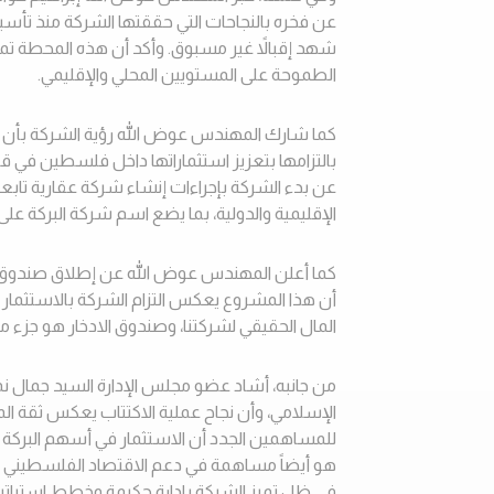
عن فخره بالنجاحات التي حققتها الشركة منذ تأسيسه
شهد إقبالاً غير مسبوق. وأكد أن هذه المحطة تمث
الطموحة على المستويين المحلي والإقليمي
.
كما شارك المهندس عوض الله رؤية الشركة بأن تكو
بالتزامها بتعزيز استثماراتها داخل فلسطين في قط
عن بدء الشركة بإجراءات إنشاء شركة عقارية تابعة
الإقليمية والدولية، بما يضع اسم شركة البركة على خا
أن هذا المشروع يعكس التزام الشركة بالاستثمار
المال الحقيقي لشركتنا، وصندوق الادخار هو جزء من
من جانبه، أشاد عضو مجلس الإدارة السيد جمال نم
الإسلامي، وأن نجاح عملية الاكتتاب يعكس ثقة ال
للمساهمين الجدد أن الاستثمار في أسهم البركة 
هو أيضاً مساهمة في دعم الاقتصاد الفلسطيني وت
في ظل تميز الشركة بإدارة حكيمة وخطط استراتيج