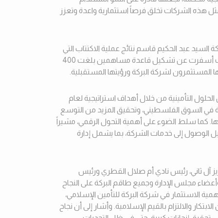
ثل هذه الشركات تخلق فرصاً استثمارية واعدة وتعزز
 السيد عبد الحكيم قاسم نتائج عملية الاكتتاب التي
شهدت نجاحاً مميزاً وإقبالاً كبيراً من الجمهور، حيث أسفرت عن تشكيل قاعدة مساهمين بلغت 400
يها المستثمرون لشركة البركة ورؤيتها المستقبلية
.
حلول التأمينية من خلال أهداف استراتيجية لعام
ة في السوق الفلسطيني، وتحقيق المزيد من التوسع
ا. كما سلط الضوء على أهمية التحول الرقمي، مشيراً
يل الوصول إلى خدمات الشركة، بما يشمل إدارة
يز آل ثاني، رئيس نادي أم صلال القطري ورئيس
أعضاء مجلس الإدارة وجميع طاقم البركة على النجاح
همية الاستثمار في شركة البركة للتأمين الإسلامي،
ابتكار والالتزام بالقيم الإسلامية. وأشار إلى أن نجاح
قيق إنجازات كبيرة، حتى في ظل التحديات،