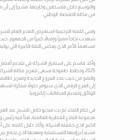
والتوسع داخل فلسطين وخارجها، مشيراً إلى أن م
من مكانة الاقتصاد الوطني
.
وفيي كلمته الترحيبية استعرض المدير العام للشركة
مساهماً، الأمر الذي يعكس الثقة الكبيرة التي يول
وأكد قاسم على استمرار الشركة في تقديم أفضل ال
2025 وخطط طموحة تسعى لتعزيز مكانة الشرك
والنمو من حيث عدد الفروع الجديدة وتعزيز طاقمه
إلى الفرع الرقمي الذي سيوفر حلولاً مبتكرة لتسه
الوثائق وتقديم المطالبات إلكترونياً
.
في ختام اللقاء، تم بث فيديو خاص للشيخ عبد العز
مجموعة القلاع القطرية العالمية، هنأ فيه رئيس و
الكبير الذي حققته الشركة. وأكد خلال كلمته على أ
مشيداً برؤيتها المستقبلية ونهجها الذي يجمع بين ال
الشركة يعكس قدرة المؤسسات الفلسطينية على تح